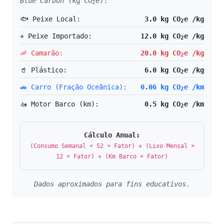
Blue Carbon
(kg CO
e):
2
🐟 Peixe Local:
3.0 kg CO
e /kg
2
✈️ Peixe Importado:
12.0 kg CO
e /kg
2
🦐 Camarão:
20.0 kg CO
e /kg
2
🥤 Plástico:
6.0 kg CO
e /kg
2
🚗 Carro (Fração Oceânica):
0.06 kg CO
e /km
2
🚤 Motor Barco (km):
0.5 kg CO
e /km
2
Cálculo Anual:
(Consumo Semanal × 52 × Fator) + (Lixo Mensal ×
12 × Fator) + (Km Barco × Fator)
Dados aproximados para fins educativos.